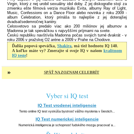
Virgin, ktorý z nej urobil sexuálny idol doby. Z jej diskografie stojí za
Britney
Spears
zmienku ešte filmová verzia muzikálu Evita, albumy Ray of Light,
Music, Confessions on a Dance Floor alebo novinka z roku 2009 -
IQ: 104
album Celebration, ktorý prináša to najlepšie z jej doterajšej
dvadsaťsedemročnej kariéry.
James
Wood
Celosvetovo sa predalo viac ako 200 miliónov jej albumov a
IQ: 184
Madonna je tak speváčkou s najvyššími príjmami na svete.
Českú republiku navštívila Madonna počas svojich turné dvakrát - v
Bill
Gates
roku 2006 v pražskej O2 aréne a 2009 v Prahe na Chodove.
IQ: 160
Ďalšia popová speváčka,
Shakira
, má tiež hodnotu IQ 140.
A koľko máte vy? Zmerajte si svoje IQ v našom
kvalitnom
Stephen
Hawking
IQ teste
!
IQ: 160
Dolph
Lundgren
SPÄŤ NA ZOZNAM CELEBRÍT
IQ: 160
Conan
O’Brien
IQ: 160
Vyber si IQ test
Sharon
Stone
IQ: 154
IQ Test vrodenej inteligencie
Cindy
Crawford
Tento online IQ test vyskúša bystrosť vášho myslenia v šiestich...
IQ: 154
IQ Test numerickej inteligencie
David
Duchovny
Numerická inteligencia je schopnosť ľudského mozgu pracovať a...
IQ: 147