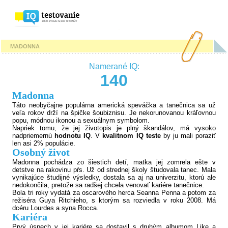
MADONNA
Namerané IQ:
140
Madonna
Táto neobyčajne populárna americká speváčka a tanečnica sa už
veľa rokov drží na špičke šoubiznisu. Je nekorunovanou kráľovnou
popu, módnou ikonou a sexuálnym symbolom.
Napriek tomu, že jej životopis je plný škandálov, má vysoko
nadpriemernú
hodnotu IQ
. V
kvalitnom IQ
teste
by ju mali poraziť
len asi 2% populácie.
Osobný život
Madonna pochádza zo šiestich detí, matka jej zomrela ešte v
detstve na rakovinu pŕs. Už od strednej školy študovala tanec. Mala
vynikajúce študijné výsledky, dostala sa aj na univerzitu, ktorú ale
nedokončila, pretože sa radšej chcela venovať kariére tanečnice.
Bola tri roky vydatá za oscarového herca Seanna Penna a potom za
režiséra Guya Ritchieho, s ktorým sa rozviedla v roku 2008. Má
dcéru Lourdes a syna Rocca.
Kariéra
Prvý úspech v jej kariére sa dostavil s druhým albumom Like a